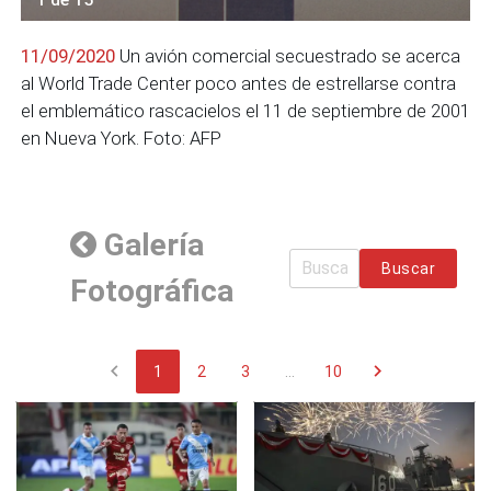
11/09/2020
Un avión comercial secuestrado se acerca
al World Trade Center poco antes de estrellarse contra
el emblemático rascacielos el 11 de septiembre de 2001
en Nueva York. Foto: AFP
Galería
Buscar
Fotográfica
chevron_left
chevron_right
1
2
3
...
10