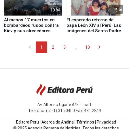
10
15
Al menos 17 muertos en
El esperado retorno del
bombardeos rusos contra
papa León XIV al Perú: Las
Kiev y sus alrededores
imágenes del Santo Padre
en su labor pastoral en
nuestro país
chevron_left
chevron_right
1
2
3
...
10
Av. Alfonso Ugarte 873 Lima 1
Teléfono: (51-1) 315 0400 Fax: 431 2849
Editora Perú
|
Acerca de Andina
|
Términos
|
Privacidad
© 2025 Agencia Peruana de Noticias. Todos los derechos