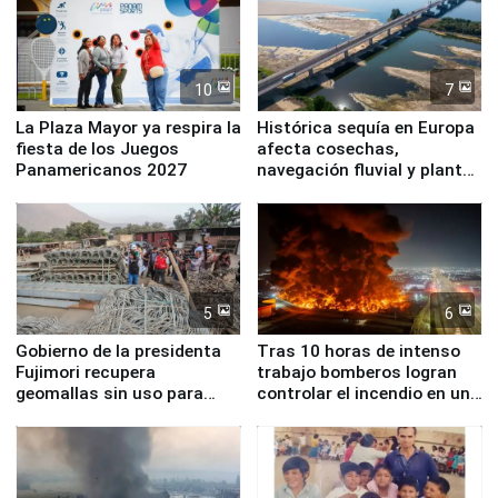
10
7
La Plaza Mayor ya respira la
Histórica sequía en Europa
fiesta de los Juegos
afecta cosechas,
Panamericanos 2027
navegación fluvial y plantas
nucleares
5
6
Gobierno de la presidenta
Tras 10 horas de intenso
Fujimori recupera
trabajo bomberos logran
geomallas sin uso para
controlar el incendio en una
proteger Santa Eulalia ante
planta química de Santiago
Fenómeno El Niño
de Chile