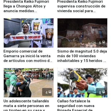
Presidenta Keiko Fujimori
Presidenta Keiko Fujimori
llega a Chongos Altos y
supervisa construcción de
anuncia medidas
vivienda social para
inmediatas en vivienda,
familias afectadas por
educación, salud y empleo
sismo en Junín
5
6
Emporio comercial de
Sismo de magnitud 5.0 deja
Gamarra ya inició la venta
más de 100 viviendas
de artículos con motivo de
inhabitables y 15 heridos en
la visita del papa León XIV
Junín
4
8
Un adolescente tailandés
Callao fortalece la
mata a siete personas en
seguridad con nueva
un tiroteo en su casa y
Brigada Especial de