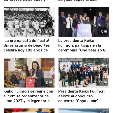
escuela
Turismo y moderno
equipamiento para
Serenazgo
10
5
¡La crema está de fiesta!
La presidenta Keiko
Universitario de Deportes
Fujimori, participa en la
celebra hoy 102 años de
ceremonia “One Year To Go
fundación
de Lima 2027”
10
11
Keiko Fujimori se reúne con
Presidenta Keiko Fujimori
el comité organizador de
asiste al concurso
Lima 2027 y la legendaria
ecuestre “Copa Junín”
Simone Biles