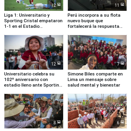
12
11
Liga 1: Universitario y
Perú incorpora a su flota
Sporting Cristal empataron
nuevo buque que
1-1 en el Estadio
fortalecerá la respuesta
Monumental
ante el fenómeno El Niño
12
7
Universitario celebra su
Simone Biles comparte en
102º aniversario con
Lima un mensaje sobre
estadio lleno ante Sporting
salud mental y bienestar
Cristal
8
6