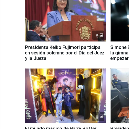
5
Presidenta Keiko Fujimori participa
Simone B
en sesión solemne por el Día del Juez
la gimna
y la Jueza
empezar 
Panamer
8
El mundo mágico de Harry Potter
Presidenta Keiko Fu