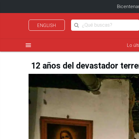
Bicentenar
ENGLISH
menu
Lo úl
12 años del devastador terr