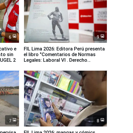
6
9
cativo e
FIL Lima 2026: Editora Perú presenta
to sin
el libro "Comentarios de Normas
a UGEL 2
Legales: Laboral Vl . Derecho
Colectivo"
7
8
upervisa
FIL Lima 2026: mangas y cómics