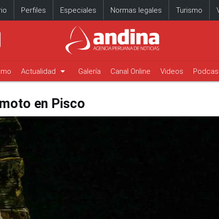
io
Perfiles
Especiales
Normas legales
Turismo
arrow_drop_down
timo
Actualidad
Galería
Canal Online
Videos
Podcas
emoto en Pisco