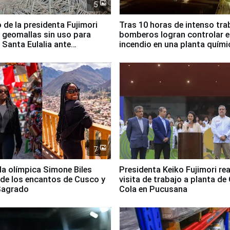
5
 de la presidenta Fujimori
Tras 10 horas de intenso tra
 geomallas sin uso para
bomberos logran controlar e
 Santa Eulalia ante
incendio en una planta quími
o El Niño
Santiago de Chile
7
lla olímpica Simone Biles
Presidenta Keiko Fujimori rea
 de los encantos de Cusco y
visita de trabajo a planta de
 Sagrado
Cola en Pucusana