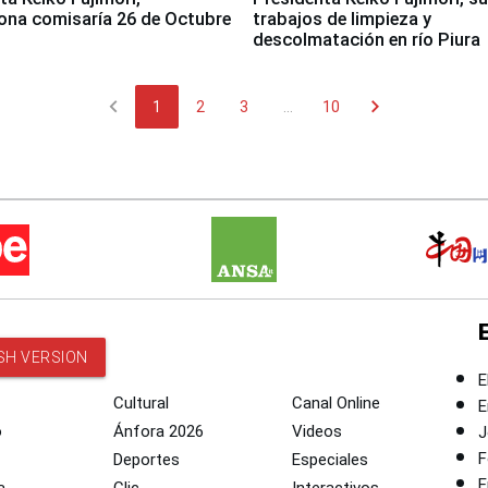
ona comisaría 26 de Octubre
trabajos de limpieza y
descolmatación en río Piura
chevron_left
chevron_right
1
2
3
...
10
SH VERSION
E
Cultural
Canal Online
E
o
Ánfora 2026
Videos
J
F
Deportes
Especiales
E