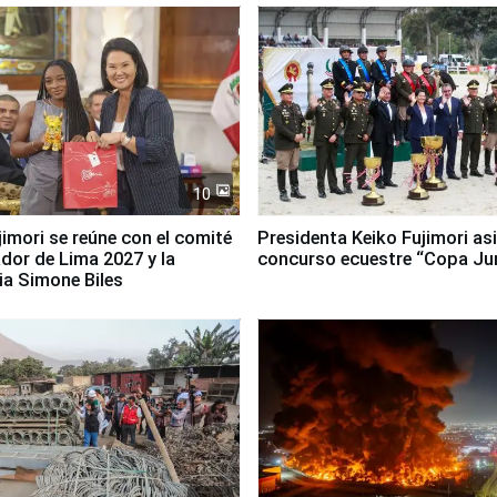
10
jimori se reúne con el comité
Presidenta Keiko Fujimori asi
dor de Lima 2027 y la
concurso ecuestre “Copa Ju
ia Simone Biles