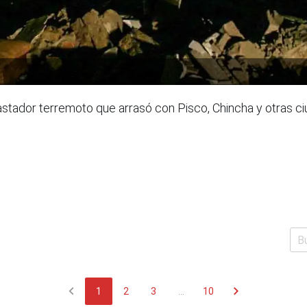
ador terremoto que arrasó con Pisco, Chincha y otras ciu
chevron_left
chevron_right
1
2
3
...
10