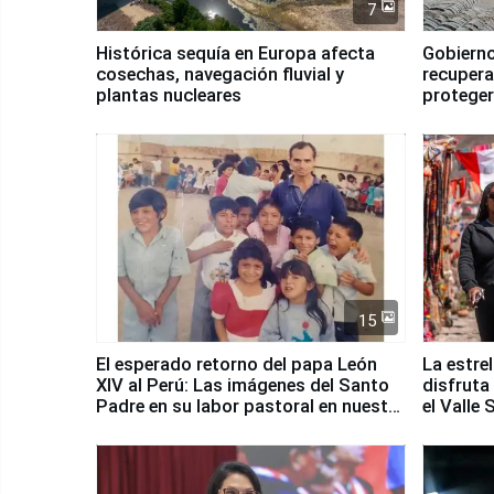
7
Histórica sequía en Europa afecta
Gobierno
cosechas, navegación fluvial y
recupera
plantas nucleares
proteger
Fenómen
15
El esperado retorno del papa León
La estre
XIV al Perú: Las imágenes del Santo
disfruta
Padre en su labor pastoral en nuestro
el Valle
país