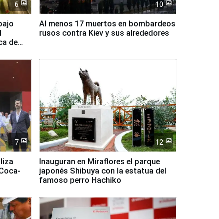
6
10
bajo
Al menos 17 muertos en bombardeos
l
rusos contra Kiev y sus alrededores
ca de
7
12
liza
Inauguran en Miraflores el parque
 Coca-
japonés Shibuya con la estatua del
famoso perro Hachiko