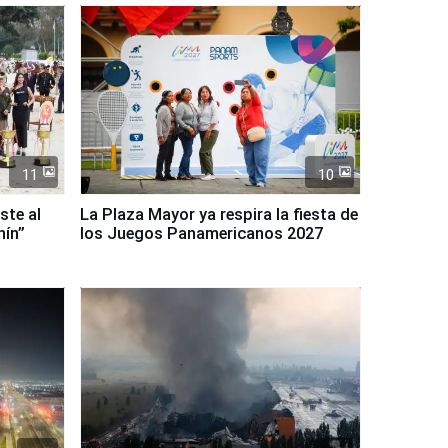
11
10
ste al
La Plaza Mayor ya respira la fiesta de
nín”
los Juegos Panamericanos 2027