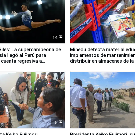
14
iles: La supercampeona de
Minedu detecta material edu
sia llegó al Perú para
implementos de mantenimien
cuenta regresiva a
distribuir en almacenes de l
icanos Lima 2027
5
jimori,
Presidenta Keiko Fujimori, s