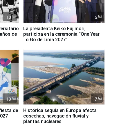
10
5
ersitario
La presidenta Keiko Fujimori,
 años de
participa en la ceremonia “One Year
To Go de Lima 2027”
10
7
fiesta de
Histórica sequía en Europa afecta
2027
cosechas, navegación fluvial y
plantas nucleares