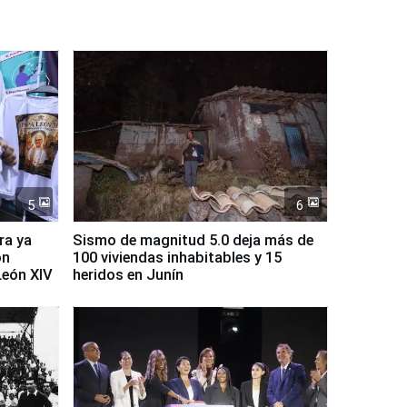
5
6
ra ya
Sismo de magnitud 5.0 deja más de
on
100 viviendas inhabitables y 15
León XIV
heridos en Junín