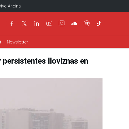
Vive Andina
t
Newsletter
persistentes lloviznas en