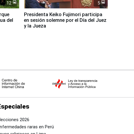
12
5
arque
Presidenta Keiko Fujimori participa
ua del
en sesión solemne por el Día del Juez
y la Jueza
Especiales
lecciones 2026
nfermedades raras en Perú
oyas religiosas en Lima