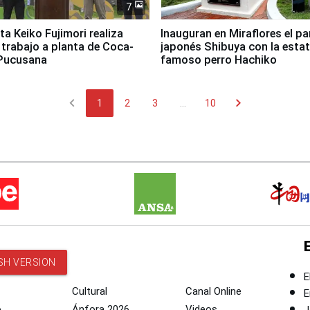
7
ta Keiko Fujimori realiza
Inauguran en Miraflores el p
e trabajo a planta de Coca-
japonés Shibuya con la estat
 Pucusana
famoso perro Hachiko
chevron_left
chevron_right
1
2
3
...
10
SH VERSION
E
Cultural
Canal Online
E
o
Ánfora 2026
Videos
J