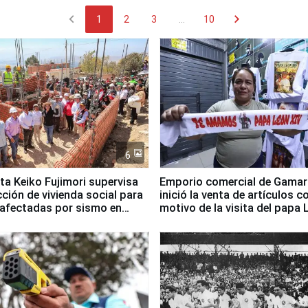
chevron_left
chevron_right
1
2
3
...
10
6
ta Keiko Fujimori supervisa
Emporio comercial de Gamar
ción de vivienda social para
inició la venta de artículos c
 afectadas por sismo en
motivo de la visita del papa 