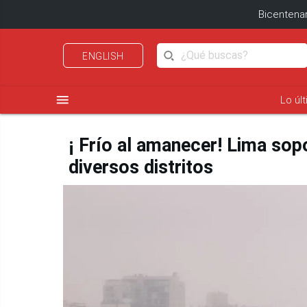
Bicentenar
ENGLISH
menu
Lo úl
¡ Frío al amanecer! Lima sop
diversos distritos