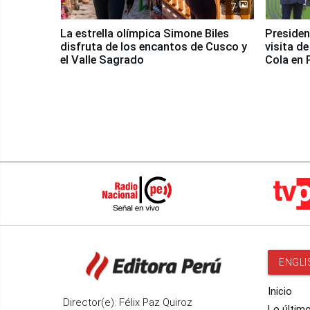
7
La estrella olímpica Simone Biles
Presiden
disfruta de los encantos de Cusco y
visita d
el Valle Sagrado
Cola en
ENGLI
Inicio
Director(e): Félix Paz Quiroz
Lo últim