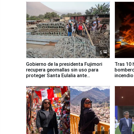
5
Gobierno de la presidenta Fujimori
Tras 10 
recupera geomallas sin uso para
bomberos
proteger Santa Eulalia ante
incendio
Fenómeno El Niño
Santiago