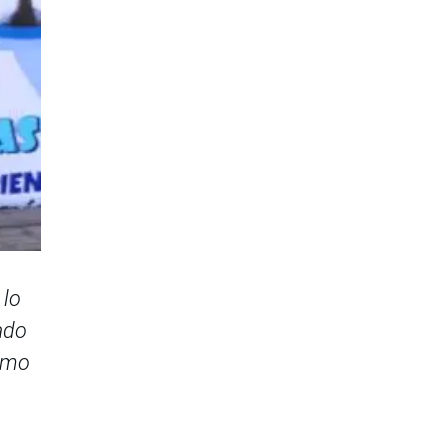
 lo
ado
como