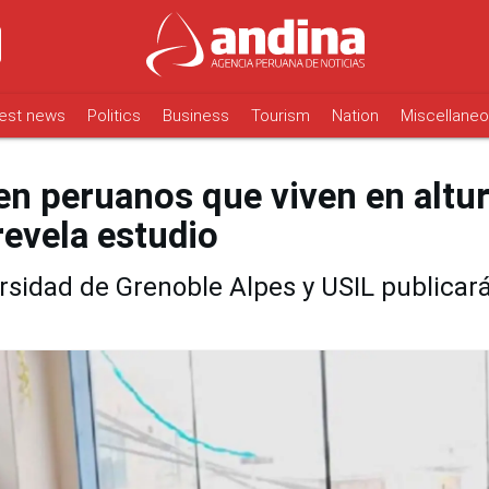
est news
Politics
Business
Tourism
Nation
Miscellane
en peruanos que viven en altu
revela estudio
rsidad de Grenoble Alpes y USIL publicar