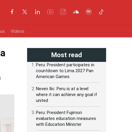
ous
Videos
ra
Most read
Peru: President participates in
countdown to Lima 2027 Pan
á
American Games
Neven Ilic: Peru is at a level
where it can achieve any goal if
united
Peru: President Fujimori
evaluates education measures
with Education Minister