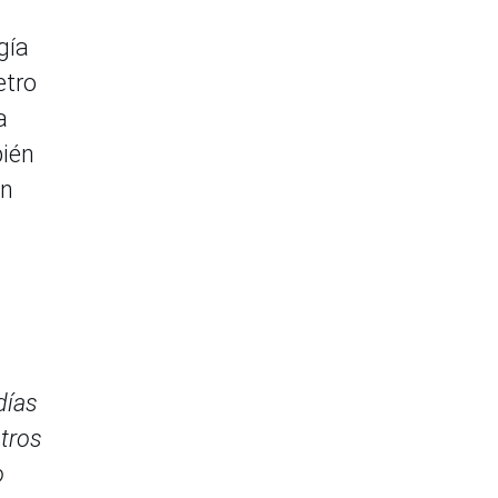
gía
etro
a
bién
on
días
ntros
o