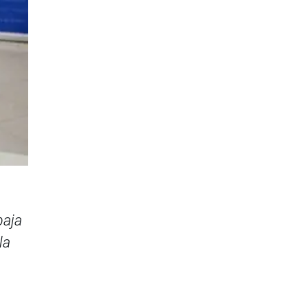
baja
la