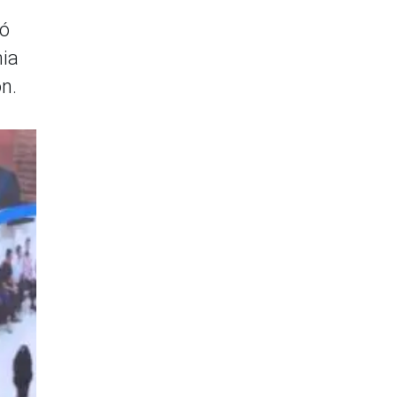
có
mia
ón.