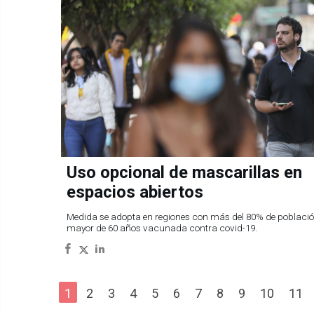
Uso opcional de mascarillas en
espacios abiertos
Medida se adopta en regiones con más del 80% de poblaci
mayor de 60 años vacunada contra covid-19.
1
2
3
4
5
6
7
8
9
10
11