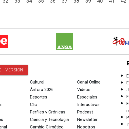
32
33
34
35
36
37
38
39
40
41
42
SH VERSION
E
Cultural
Canal Online
E
o
Ánfora 2026
Videos
J
F
Deportes
Especiales
E
a
Clic
Interactivos
m
Perfiles y Crónicas
Podcast
P
es
Ciencia y Tecnología
Newsletter
I
onal
Cambio Climático
Nosotros