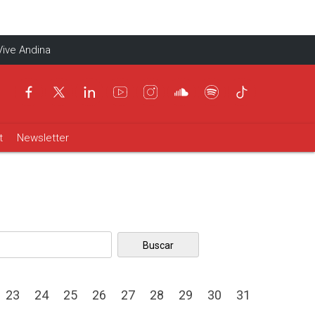
Vive Andina
t
Newsletter
close
23
24
25
26
27
28
29
30
31