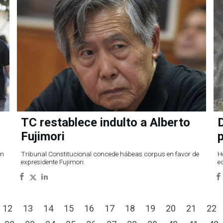
TC restablece indulto a Alberto
D
Fujimori
ón
Tribunal Constitucional concede hábeas corpus en favor de
H
expresidente Fujimori.
e
12
13
14
15
16
17
18
19
20
21
22