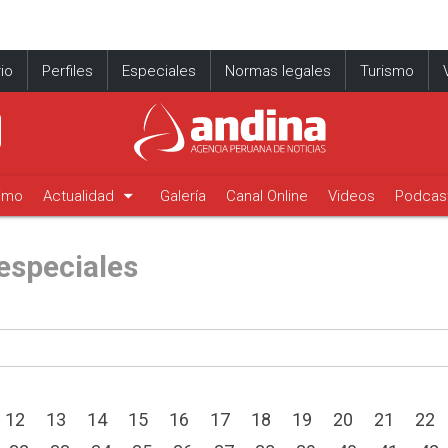
io
Perfiles
Especiales
Normas legales
Turismo
arrow_drop_down
timo
Actualidad
Galería
Canal Online
Videos
Podcas
especiales
12
13
14
15
16
17
18
19
20
21
22