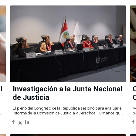
l
Investigación a la Junta Nacional
C
de Justicia
El pleno del Congreso de la República sesionó para evaluar el
A
informe de la Comisión de Justicia y Derechos Humanos que
p
recomienda destituir a los miembros de la Junta Nacional de
Justicia (JNJ) por falta grave.