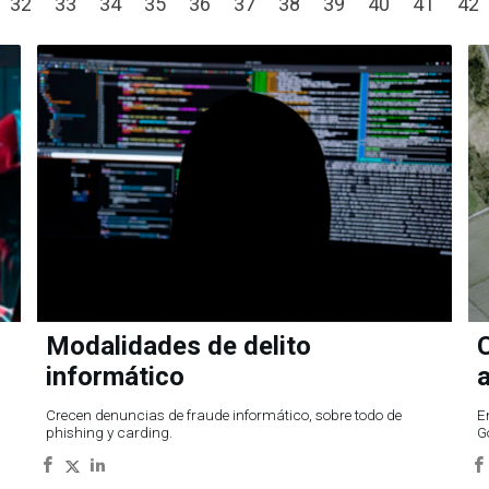
32
33
34
35
36
37
38
39
40
41
42
Modalidades de delito
C
informático
Crecen denuncias de fraude informático, sobre todo de
E
phishing y carding.
G