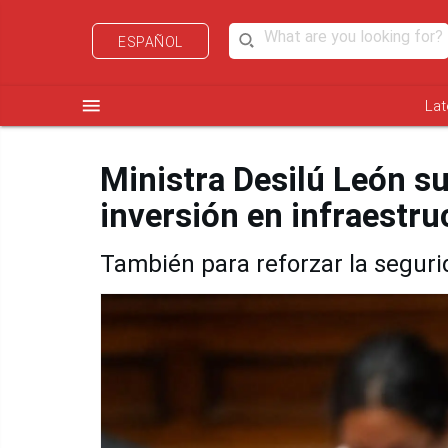
ESPAÑOL
menu
Lat
Ministra Desilú León su
inversión en infraestru
También para reforzar la seguri