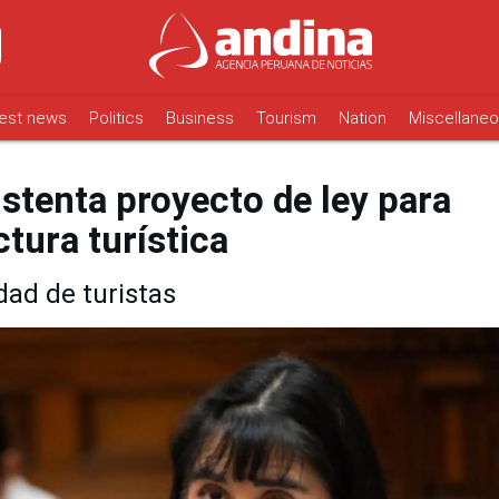
est news
Politics
Business
Tourism
Nation
Miscellane
stenta proyecto de ley para
ctura turística
dad de turistas