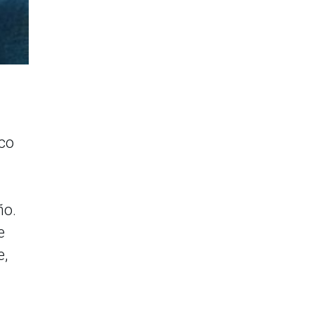
co
ño.
e
e,