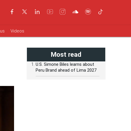
ous
Videos
Most read
U.S. Simone Biles learns about
Peru Brand ahead of Lima 2027