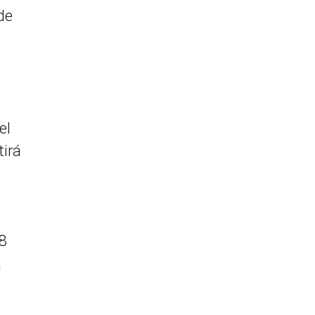
de
e
el
tirá
.8
a