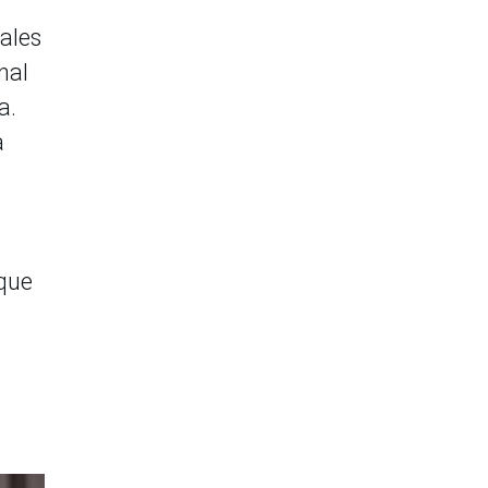
ales
nal
a.
a
rque