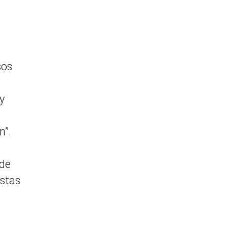
sos
y
n”.
 de
Estas