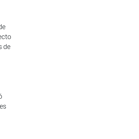
de
ecto
s de
ó
les