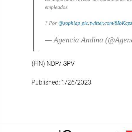
empleados.
? Por
@zophiap
pic.twitter.com/8IbKcp
— Agencia Andina (@Agen
(FIN) NDP/ SPV
Published: 1/26/2023