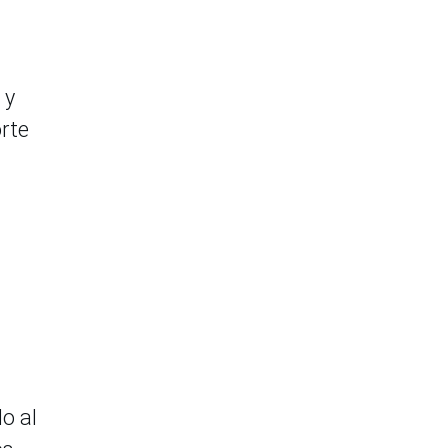
 y
orte
o al