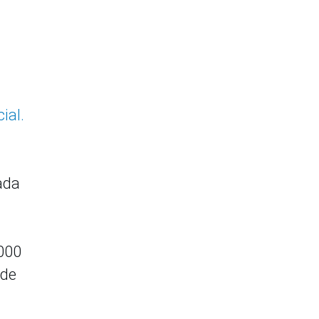
cial.
ada
,000
 de