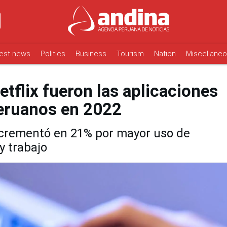
est news
Politics
Business
Tourism
Nation
Miscellane
tflix fueron las aplicaciones
eruanos en 2022
 incrementó en 21% por mayor uso de
y trabajo