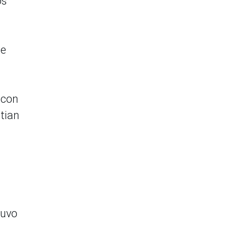
os
de
 con
stian
tuvo