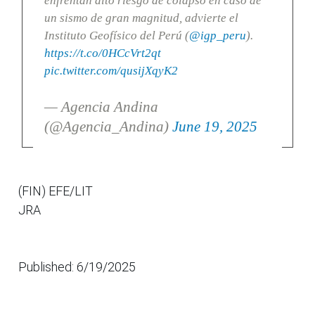
enfrentan alto riesgo de colapso en caso de
un sismo de gran magnitud, advierte el
Instituto Geofísico del Perú (
@igp_peru
).
https://t.co/0HCcVrt2qt
pic.twitter.com/qusijXqyK2
— Agencia Andina
(@Agencia_Andina)
June 19, 2025
(FIN) EFE/LIT
JRA
Published: 6/19/2025