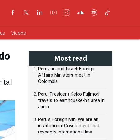
ous
Videos
do
Most read
Peruvian and Israeli Foreign
Affairs Ministers meet in
ntal
Colombia
Peru: President Keiko Fujimori
travels to earthquake-hit area in
Junin
Peru's Foreign Min: We are an
institutional Government that
respects international law