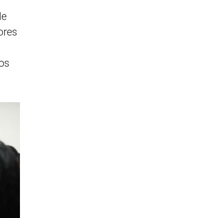
de
ores
os