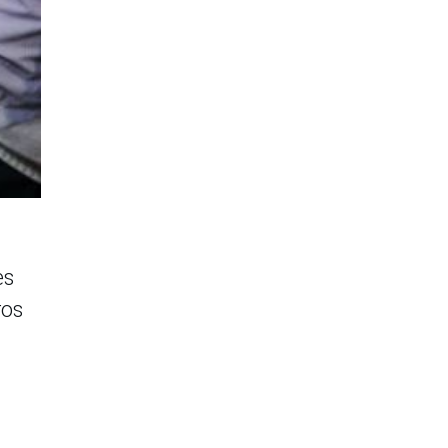
es
ros