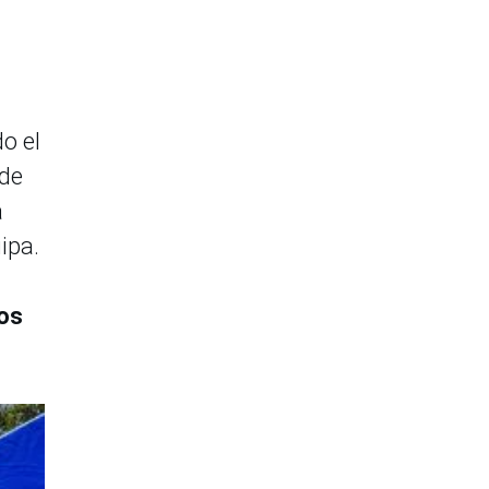
o el
 de
a
ipa.
ios