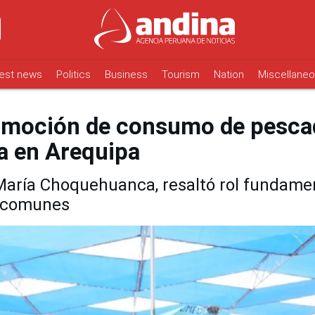
est news
Politics
Business
Tourism
Nation
Miscellane
romoción de consumo de pesca
a en Arequipa
 María Choquehuanca, resaltó rol fundame
s comunes