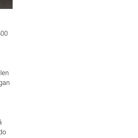
400
len
rgan
á
ado