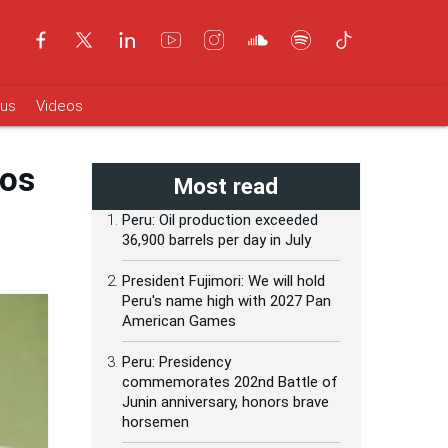
ous
Videos
ios
Most read
Peru: Oil production exceeded
36,900 barrels per day in July
President Fujimori: We will hold
Peru's name high with 2027 Pan
American Games
Peru: Presidency
commemorates 202nd Battle of
Junin anniversary, honors brave
horsemen