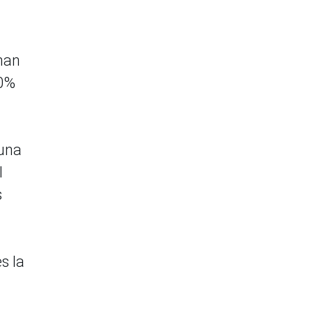
 han
50%
 una
l
s
s la