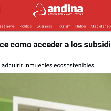
est news
Politics
Business
Tourism
Nation
Miscellane
ce como acceder a los subsid
 adquirir inmuebles ecosostenibles