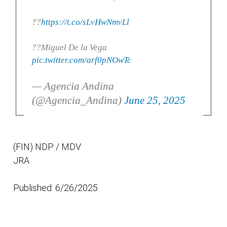
??
https://t.co/sLvHwNmvLl
??Miguel De la Vega
pic.twitter.com/arf0pNOwTc
— Agencia Andina
(@Agencia_Andina)
June 25, 2025
(FIN) NDP / MDV
JRA
Published: 6/26/2025