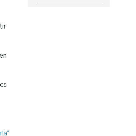
tir
 en
los
rla”