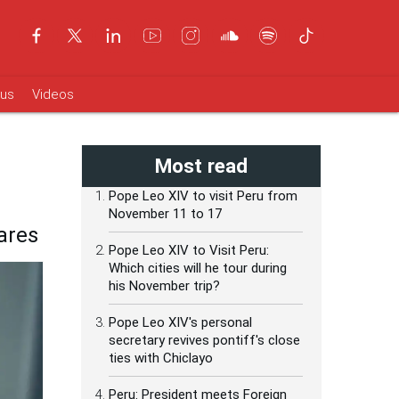
ous
Videos
Most read
Pope Leo XIV to visit Peru from
November 11 to 17
ares
Pope Leo XIV to Visit Peru:
Which cities will he tour during
his November trip?
Pope Leo XIV's personal
secretary revives pontiff's close
ties with Chiclayo
Peru: President meets Foreign