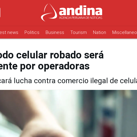
est news
Politics
Business
Tourism
Nation
Miscellane
odo celular robado será
nte por operadoras
cará lucha contra comercio ilegal de celul