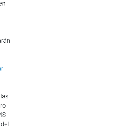
 en
arán
ar
 las
ero
SMS
 del