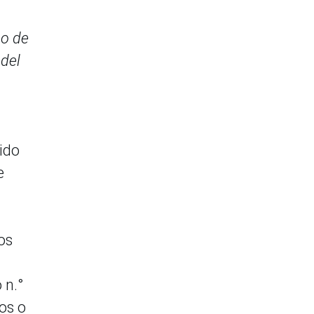
bo de
 del
ido
e
os
 n.°
os o