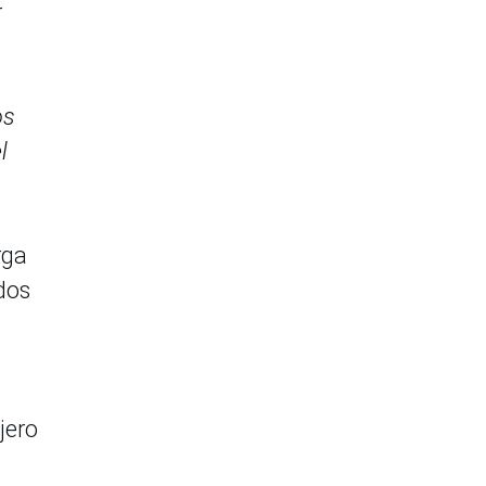
r
os
l
rga
dos
jero