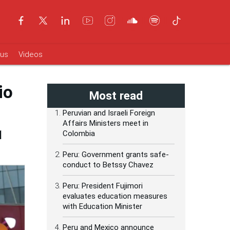
ous
Videos
io
Most read
Peruvian and Israeli Foreign
Affairs Ministers meet in
1
Colombia
Peru: Government grants safe-
conduct to Betssy Chavez
Peru: President Fujimori
evaluates education measures
with Education Minister
Peru and Mexico announce