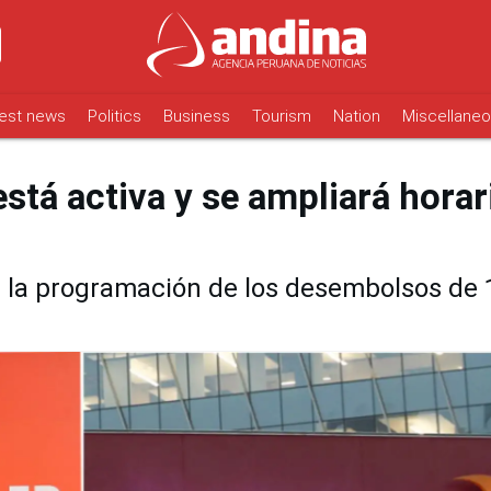
est news
Politics
Business
Tourism
Nation
Miscellane
está activa y se ampliará horar
á la programación de los desembolsos de 