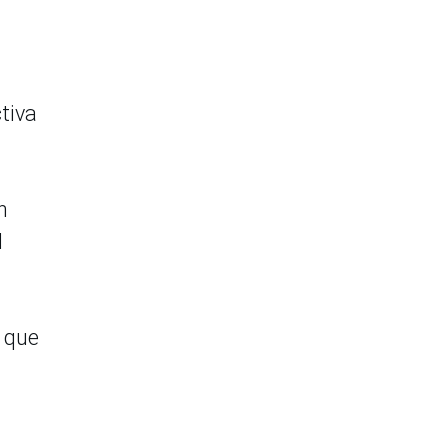
tiva
n
l
ó que