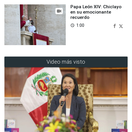
Papa León XIV: Chiclayo
en su emocionante
recuerdo
1:00
access_time
Video más visto