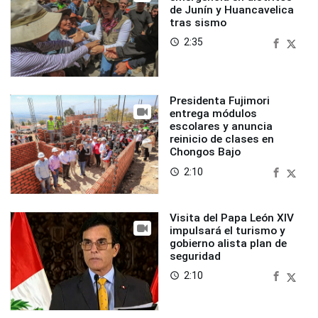
de Junín y Huancavelica
tras sismo
2:35
access_time
Presidenta Fujimori
entrega módulos
escolares y anuncia
reinicio de clases en
Chongos Bajo
2:10
access_time
Visita del Papa León XIV
impulsará el turismo y
gobierno alista plan de
seguridad
2:10
access_time