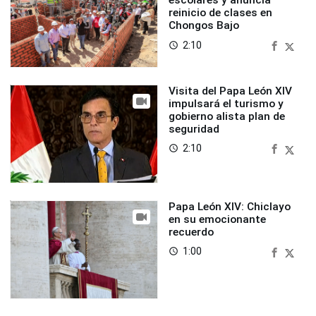
escolares y anuncia
reinicio de clases en
Chongos Bajo
2:10
access_time
Visita del Papa León XIV
impulsará el turismo y
gobierno alista plan de
seguridad
2:10
access_time
Papa León XIV: Chiclayo
en su emocionante
recuerdo
1:00
access_time