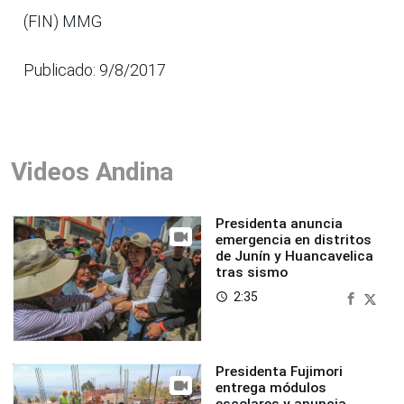
(FIN) MMG
Publicado: 9/8/2017
Videos Andina
Presidenta anuncia
emergencia en distritos
de Junín y Huancavelica
tras sismo
2:35
access_time
Presidenta Fujimori
entrega módulos