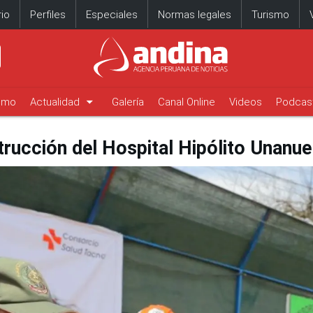
io
Perfiles
Especiales
Normas legales
Turismo
arrow_drop_down
timo
Actualidad
Galería
Canal Online
Videos
Podcas
rucción del Hospital Hipólito Unanue