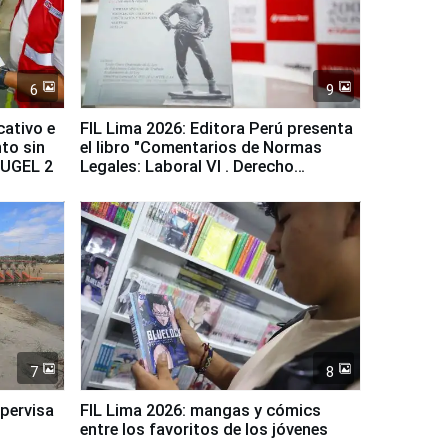
6
9
cativo e
FIL Lima 2026: Editora Perú presenta
to sin
el libro "Comentarios de Normas
a UGEL 2
Legales: Laboral Vl . Derecho
Colectivo"
7
8
upervisa
FIL Lima 2026: mangas y cómics
entre los favoritos de los jóvenes