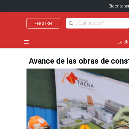
Bicentenar
ENGLISH
menu
Lo úl
Avance de las obras de const