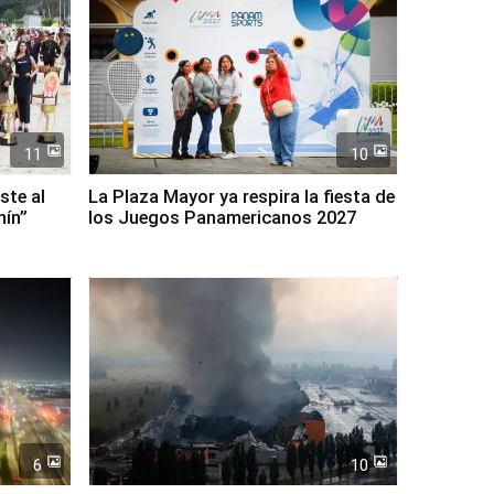
11
10
ste al
La Plaza Mayor ya respira la fiesta de
nín”
los Juegos Panamericanos 2027
6
10