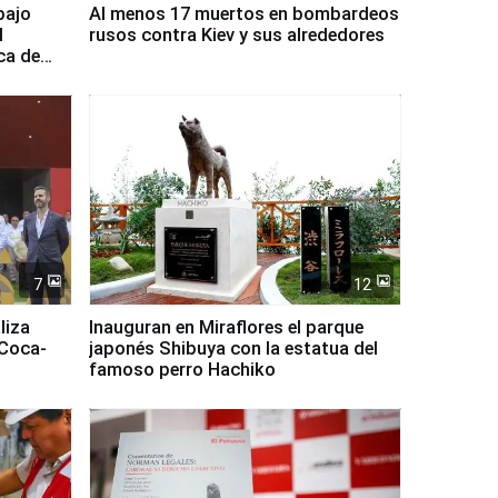
bajo
Al menos 17 muertos en bombardeos
l
rusos contra Kiev y sus alrededores
ca de
7
12
liza
Inauguran en Miraflores el parque
 Coca-
japonés Shibuya con la estatua del
famoso perro Hachiko