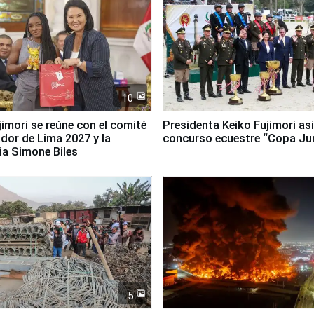
10
jimori se reúne con el comité
Presidenta Keiko Fujimori asi
dor de Lima 2027 y la
concurso ecuestre “Copa Ju
ia Simone Biles
5