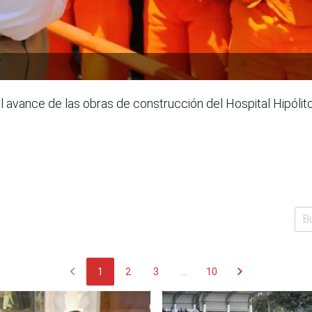
l avance de las obras de construcción del Hospital Hipól
chevron_left
chevron_right
1
2
3
...
10