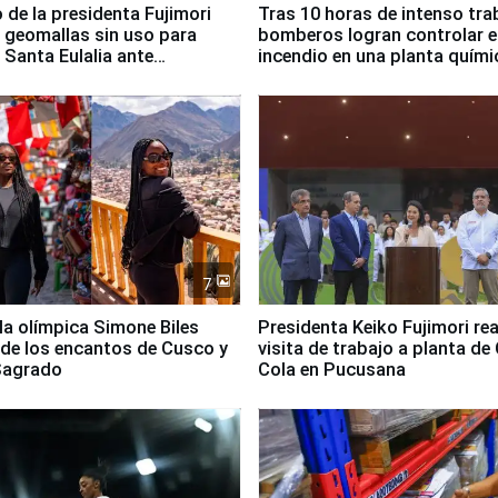
 de la presidenta Fujimori
Tras 10 horas de intenso tra
 geomallas sin uso para
bomberos logran controlar e
 Santa Eulalia ante
incendio en una planta quími
o El Niño
Santiago de Chile
7
lla olímpica Simone Biles
Presidenta Keiko Fujimori rea
 de los encantos de Cusco y
visita de trabajo a planta de
 Sagrado
Cola en Pucusana