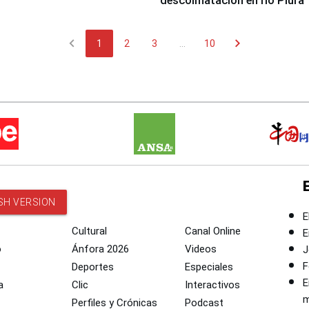
descolmatación en río Piura
chevron_left
chevron_right
1
2
3
...
10
SH VERSION
E
Cultural
Canal Online
E
o
Ánfora 2026
Videos
J
F
Deportes
Especiales
E
a
Clic
Interactivos
m
Perfiles y Crónicas
Podcast