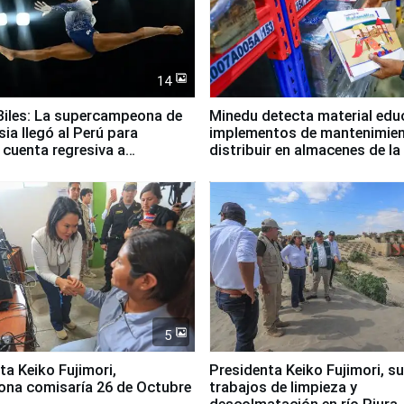
14
iles: La supercampeona de
Minedu detecta material edu
sia llegó al Perú para
implementos de mantenimien
cuenta regresiva a
distribuir en almacenes de l
icanos Lima 2027
5
jimori,
Presidenta Keiko Fujimori, s
ona comisaría 26 de Octubre
trabajos de limpieza y